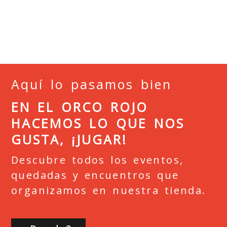
Aquí lo pasamos bien
EN EL ORCO ROJO
HACEMOS LO QUE NOS
GUSTA, ¡JUGAR!
Descubre todos los eventos,
quedadas y encuentros que
organizamos en nuestra tienda.