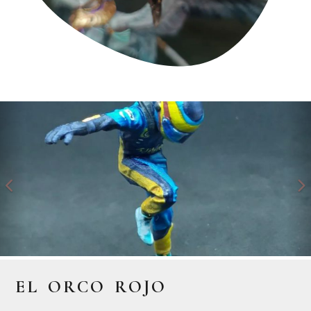
Anterior
S
EL ORCO ROJO