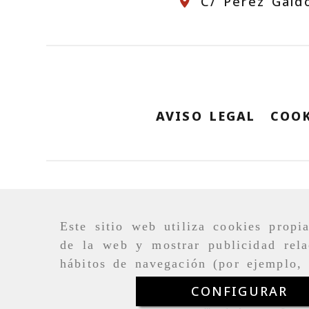
C/ Pérez Gald
AVISO LEGAL
COOK
Este sitio web utiliza cookies propi
de la web y mostrar publicidad rela
hábitos de navegación (por ejemplo, 
CONFIGURAR