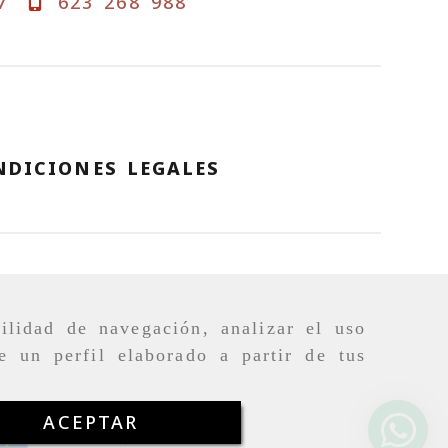
7
623 268 988
NDICIONES LEGALES
ilidad de navegación, analizar el uso
e un perfil elaborado a partir de tus
ACEPTAR