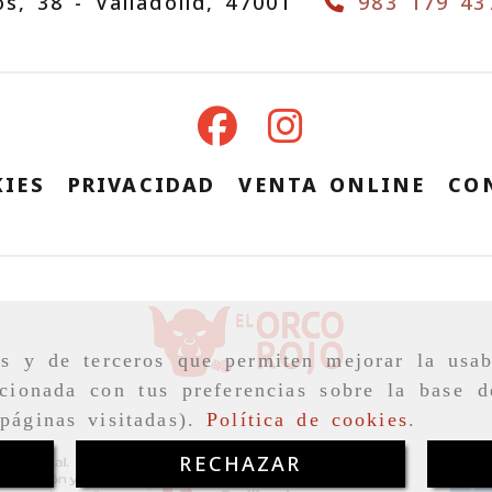
ós, 38 -
Valladolid,
47001
983 179 43
IES
PRIVACIDAD
VENTA ONLINE
CO
as y de terceros que permiten mejorar la usab
cionada con tus preferencias sobre la base d
páginas visitadas).
Política de cookies
.
RECHAZAR