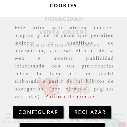
COOKIES
PRIVACIDAD
Este sitio web utiliza cookies
VENTA ONLINE
propias y de terceros que permiten
mejorar la usabilidad de
CONDICIONES LEGALES
navegación, analizar el uso de la
web y mostrar publicidad
relacionada con tus preferencias
sobre la base de un perfil
elaborado a partir de tus hábitos de
navegación (por ejemplo, páginas
visitadas).
Política de cookies
.
CONFIGURAR
RECHAZAR