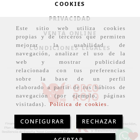
COOKIES
PRIVACIDAD
Este sitio web utiliza cookies
VENTA ONLINE
propias y de terceros que permiten
mejorar la usabilidad de
CONDICIONES LEGALES
navegación, analizar el uso de la
web y mostrar publicidad
relacionada con tus preferencias
sobre la base de un perfil
elaborado a partir de tus hábitos de
navegación (por ejemplo, páginas
visitadas).
Política de cookies
.
CONFIGURAR
RECHAZAR
ACEPTAR