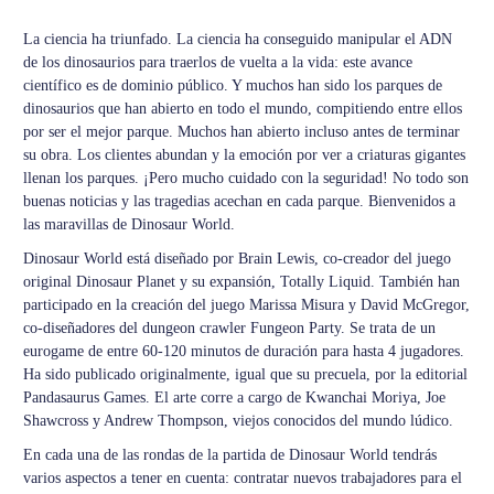
La ciencia ha triunfado. La ciencia ha conseguido manipular el ADN
de los dinosaurios para traerlos de vuelta a la vida: este avance
científico es de dominio público. Y muchos han sido los parques de
dinosaurios que han abierto en todo el mundo, compitiendo entre ellos
por ser el mejor parque. Muchos han abierto incluso antes de terminar
su obra. Los clientes abundan y la emoción por ver a criaturas gigantes
llenan los parques. ¡Pero mucho cuidado con la seguridad! No todo son
buenas noticias y las tragedias acechan en cada parque. Bienvenidos a
las maravillas de Dinosaur World.
Dinosaur World está diseñado por Brain Lewis, co-creador del juego
original Dinosaur Planet y su expansión, Totally Liquid. También han
participado en la creación del juego Marissa Misura y David McGregor,
co-diseñadores del dungeon crawler Fungeon Party. Se trata de un
eurogame de entre 60-120 minutos de duración para hasta 4 jugadores.
Ha sido publicado originalmente, igual que su precuela, por la editorial
Pandasaurus Games. El arte corre a cargo de Kwanchai Moriya, Joe
Shawcross y Andrew Thompson, viejos conocidos del mundo lúdico.
En cada una de las rondas de la partida de Dinosaur World tendrás
varios aspectos a tener en cuenta: contratar nuevos trabajadores para el