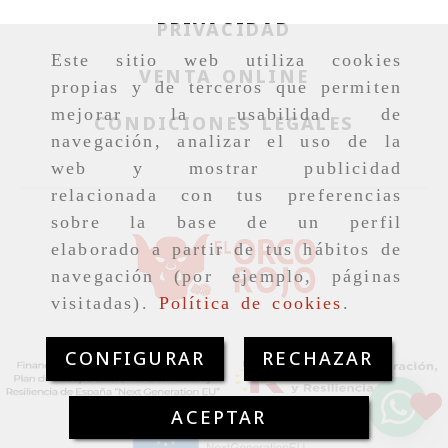
PRIVACIDAD
Este sitio web utiliza cookies
VENTA ONLINE
propias y de terceros que permiten
mejorar la usabilidad de
CONDICIONES LEGALES
navegación, analizar el uso de la
web y mostrar publicidad
relacionada con tus preferencias
sobre la base de un perfil
elaborado a partir de tus hábitos de
navegación (por ejemplo, páginas
visitadas).
Política de cookies
.
CONFIGURAR
RECHAZAR
ACEPTAR