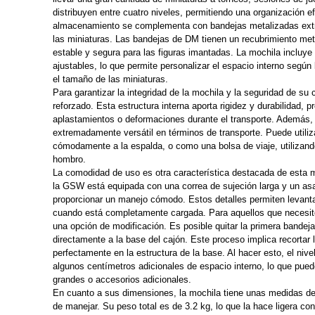
distribuyen entre cuatro niveles, permitiendo una organización e
almacenamiento se complementa con bandejas metalizadas extraíb
las miniaturas. Las bandejas de DM tienen un recubrimiento met
estable y segura para las figuras imantadas. La mochila incluye
ajustables, lo que permite personalizar el espacio interno segú
el tamaño de las miniaturas.
Para garantizar la integridad de la mochila y la seguridad de s
reforzado. Esta estructura interna aporta rigidez y durabilidad, 
aplastamientos o deformaciones durante el transporte. Además,
extremadamente versátil en términos de transporte. Puede utiliz
cómodamente a la espalda, o como una bolsa de viaje, utilizando
hombro.
La comodidad de uso es otra característica destacada de esta 
la GSW está equipada con una correa de sujeción larga y un as
proporcionar un manejo cómodo. Estos detalles permiten levantar 
cuando está completamente cargada. Para aquellos que necesit
una opción de modificación. Es posible quitar la primera bandeja
directamente a la base del cajón. Este proceso implica recortar 
perfectamente en la estructura de la base. Al hacer esto, el nivel
algunos centímetros adicionales de espacio interno, lo que pued
grandes o accesorios adicionales.
En cuanto a sus dimensiones, la mochila tiene unas medidas de
de manejar. Su peso total es de 3.2 kg, lo que la hace ligera c