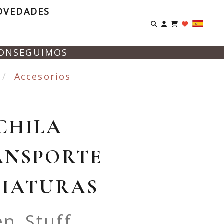
OVEDADES
Identifíca
CONSEGUIMOS
Accesorios
CHILA
ANSPORTE
NIATURAS
n Stuff