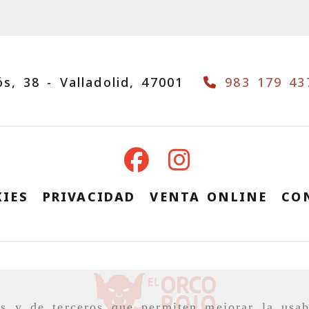
ós, 38 -
Valladolid,
47001
983 179 43
IES
PRIVACIDAD
VENTA ONLINE
CO
as y de terceros que permiten mejorar la usab