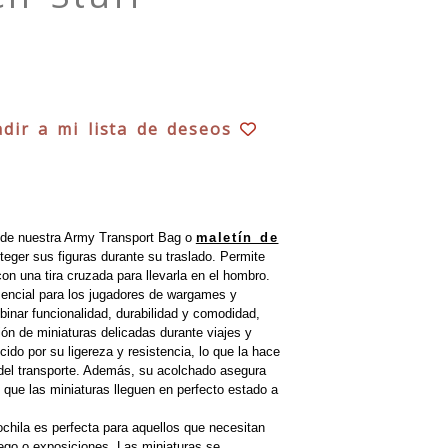
dir a mi lista de deseos
a de nuestra Army Transport Bag o
maletín de
teger sus figuras durante su traslado. Permite
on una tira cruzada para llevarla en el hombro.
encial para los jugadores de wargames y
inar funcionalidad, durabilidad y comodidad,
ión de miniaturas delicadas durante viajes y
ido por su ligereza y resistencia, lo que la hace
 del transporte. Además, su acolchado asegura
 que las miniaturas lleguen en perfecto estado a
chila es perfecta para aquellos que necesitan
uego o exposiciones. Las miniaturas se