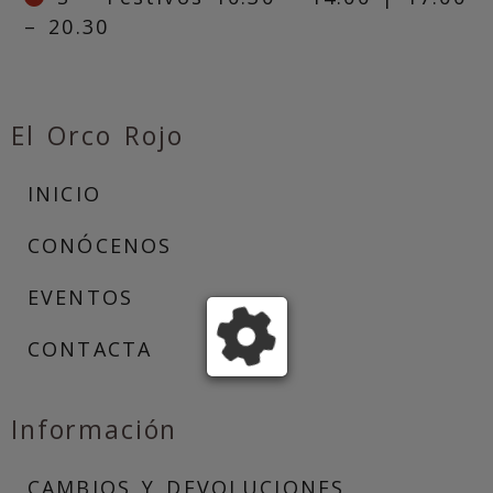
– 20.30
El Orco Rojo
INICIO
CONÓCENOS
EVENTOS
CONTACTA
Información
CAMBIOS Y DEVOLUCIONES