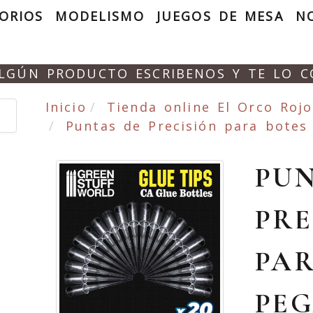
ORIOS
MODELISMO
JUEGOS DE MESA
N
ALGÚN PRODUCTO ESCRIBENOS Y TE LO 
Inicio
Tienda online El Orco Rojo
Puntas de Precisión para bote
PUN
PRE
PAR
PE