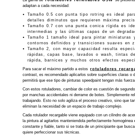
adaptan a cada necesidad:
Tamaño 0.5 con punta tipo rotring es ideal para
detalles diminutos que requieren máxima precis
Tamaño 0.7 con una punta conica rígida es ide
intermedias y las últimas capas de un degrada
Tamaño 1 tamaño ideal para pintar miniaturas 
contornos definidos y transiciones suaves en
Tamaño 2, con mayor capacidad resulta especia
rápidas, capas base, lavados o wash, tintas de 
rápida, barnices y muchos otros efectos especi
Para sacar el máximo partido a estos
rotuladores recarg
contrast, es recomendado aplicarlos sobre superficies claras o 
permitirá que ese tipo de pinturas speedpaint tengan más fuerz
Con estos rotuladores, cambiar de color es cuestión de segundo
por manchas accidentales ni derrame de botes. Simplemente rel
trabajando. Esto no solo agiliza el proceso creativo, sino que ta
eliminan la necesidad de un espacio de trabajo complejo.
Cada rotulador recargable viene equipado con un cilindro de acer
la pintura al agitarlos manteniendola perfectamente homogénea 
constante y fiable, tanto si se trata de un principiante que bus
quiere perfeccionar sus técnicas.