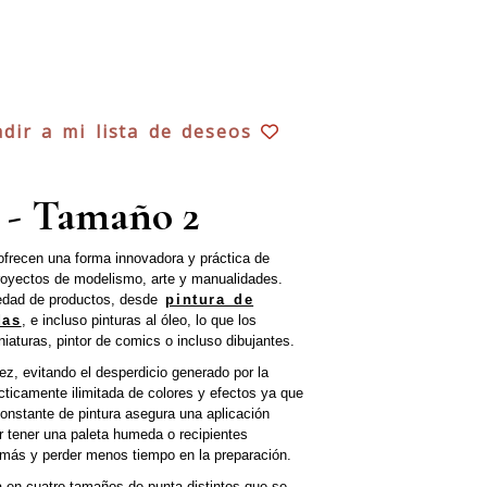
dir a mi lista de deseos
 - Tamaño 2
ofrecen una forma innovadora y práctica de
 proyectos de modelismo, arte y manualidades.
iedad de productos, desde
pintura de
das
, e incluso pinturas al óleo, lo que los
niaturas, pintor de comics o incluso dibujantes.
ez, evitando el desperdicio generado por la
cticamente ilimitada de colores y efectos ya que
constante de pintura asegura una aplicación
 tener una paleta humeda o recipientes
r más y perder menos tiempo en la preparación.
a en cuatro tamaños de punta distintos que se