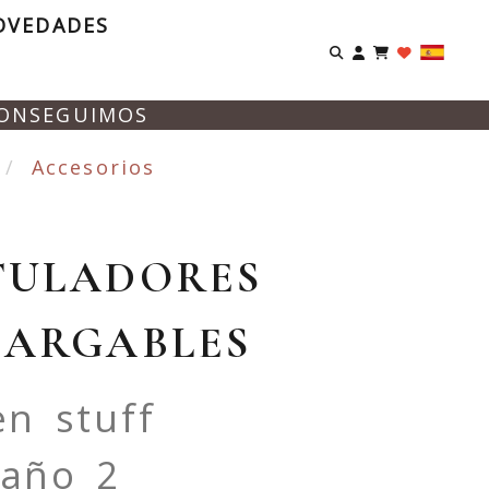
OVEDADES
Identifíca
CONSEGUIMOS
Accesorios
TULADORES
CARGABLES
n stuff
año 2