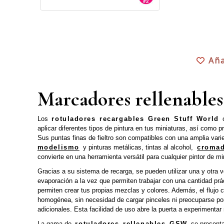
Aña
Marcadores rellenables
Los
rotuladores recargables Green Stuff World
aplicar diferentes tipos de pintura en tus miniaturas, así como
Sus puntas finas de fieltro son compatibles con una amplia var
modelismo
y pinturas metálicas, tintas al alcohol,
croma
convierte en una herramienta versátil para cualquier pintor de mi
Gracias a su sistema de recarga, se pueden utilizar una y otra v
evaporación a la vez que permiten trabajar con una cantidad prá
permiten crear tus propias mezclas y colores. Además, el flujo 
homogénea, sin necesidad de cargar pinceles ni preocuparse por
adicionales. Esta facilidad de uso abre la puerta a experimenta
La gama de
rotuladores rellenables GSW
se present