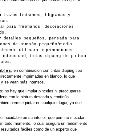
 trazos finísimos, filigranas y
ión.
al para freehands, decoraciones
do.
y detalles pequeños, pensada para
 zonas de tamaño pequeño/medio.
lmente útil para imprimaciones
intensidad, tintas dipping de pintura
ales.
ables
, en combinación con tintas dipping tipo
directamente imprimadas en blanco, lo que
a y se vean más intensos.
s: no hay que limpiar pinceles ni preocuparse
lena con la pintura deseada y continúa
mbién permite pintar en cualquier lugar, ya que
o inoxidable en su interior, que permite mezclar
en todo momento, lo cual asegura un rendimiento
ca resultados fáciles como de un experto que