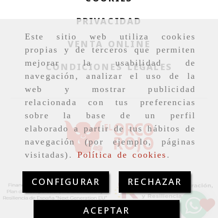
PRIVACIDAD
Este sitio web utiliza cookies
VENTA ONLINE
propias y de terceros que permiten
mejorar la usabilidad de
CONDICIONES LEGALES
navegación, analizar el uso de la
web y mostrar publicidad
relacionada con tus preferencias
sobre la base de un perfil
elaborado a partir de tus hábitos de
navegación (por ejemplo, páginas
visitadas).
Política de cookies
.
CONFIGURAR
RECHAZAR
ACEPTAR