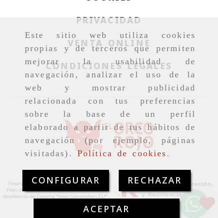
PRIVACIDAD
Este sitio web utiliza cookies
VENTA ONLINE
propias y de terceros que permiten
mejorar la usabilidad de
CONDICIONES LEGALES
navegación, analizar el uso de la
web y mostrar publicidad
relacionada con tus preferencias
sobre la base de un perfil
elaborado a partir de tus hábitos de
navegación (por ejemplo, páginas
visitadas).
Política de cookies
.
CONFIGURAR
RECHAZAR
ACEPTAR